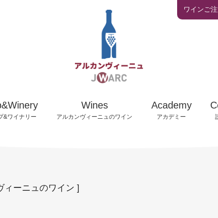
ワインご注
カリキュラム
ワインリスト
アカデミー活動報
ュから
アルカンヴィーニュの
アカデミー卒業生
ナリー
ワインお取扱店
情報
アカデミーアドバ
ウからワインが
お問い合わせ及び
p&Winery
Wines
Academy
C
るまで
ご注文について
受講者自己紹介
プ&ワイナリー
アルカンヴィーニュのワイン
アカデミー
ヴィーニュのワイン ]