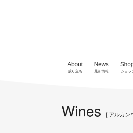
アルカンヴィーニ
千曲川ワインバレー構想
お知らせ
ワイ
千曲川ワインアカデミー
ワイングロワーズ
ブド
About
News
Sho
アルカンヴィーニュ
イベント情報
でき
成り立ち
最新情報
ショッ
Wines
[ アルカン