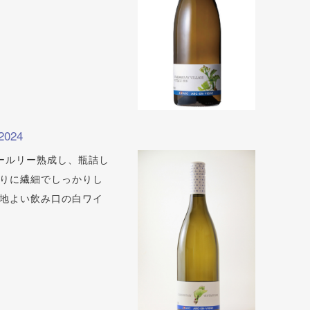
024
ールリー熟成し、瓶詰し
りに繊細でしっかりし
地よい飲み口の白ワイ