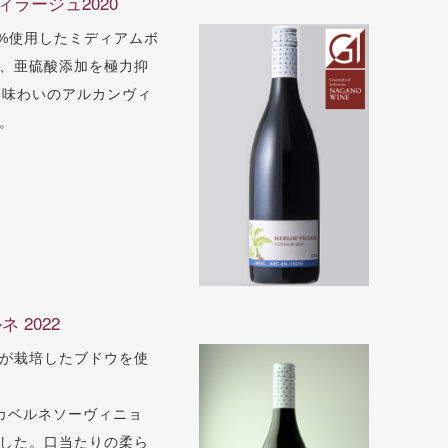
ラージュ2020
使用したミディアムボ
過、亜硫酸添加を極力抑
味わいのアルカンヴィ
す。
 2022
が栽培したブドウを使
カベルネソーヴィニョ
した。口当たりの柔ら