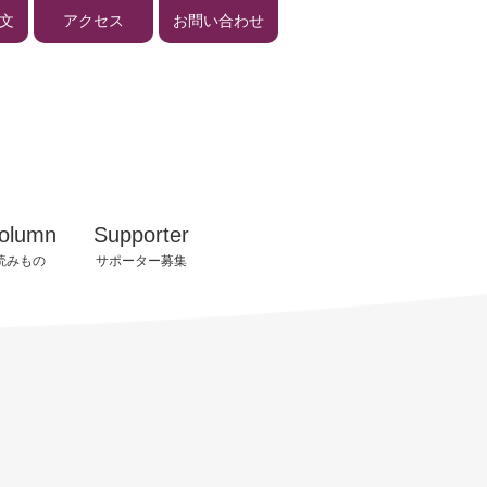
文
アクセス
お問い合わせ
告
入会手続きのご案内
の歩み
入会お申し込みフォーム
イザー
サポーター会員様へ
olumn
Supporter
ビジネスサロン報告
読みもの
サポーター募集