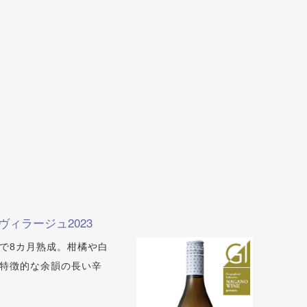
ィラージュ2023
で8カ月熟成。柑橘や白
特徴的な余韻の長い辛