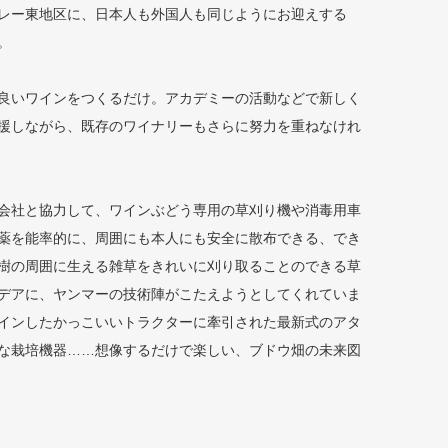
レー東地区に、日本人も外国人も同じようにお迎えする
。
良いワインをつくるだけ。アカデミーの活動などで新しく
援しながら、既存のワイナリーもさらに努力を重ねなけれ
会社と協力して、ワインぶどう専用の草刈り機や消毒用車
薬を能率的に、周囲にも本人にも安全に散布できる、でき
樹の周囲に生える雑草をきれいに刈り取ることのできる草
デアに、ヤンマーの技術陣がこたえようとしてくれていま
インしたかっこいいトラクターに牽引された最新式のアタ
な栽培機器……想像するだけで楽しい、ブドウ畑の未来図