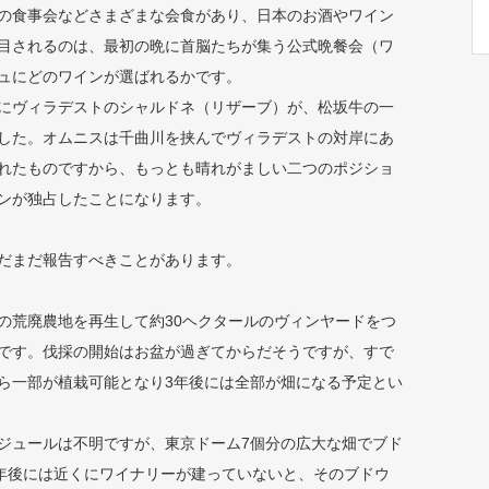
の食事会などさまざまな会食があり、日本のお酒やワイン
目されるのは、最初の晩に首脳たちが集う公式晩餐会（ワ
ュにどのワインが選ばれるかです。
にヴィラデストのシャルドネ（リザーブ）が、松坂牛の一
した。オムニスは千曲川を挟んでヴィラデストの対岸にあ
れたものですから、もっとも晴れがましい二つのポジショ
ンが独占したことになります。
だまだ報告すべきことがあります。
の荒廃農地を再生して約30ヘクタールのヴィンヤードをつ
です。伐採の開始はお盆が過ぎてからだそうですが、すで
ら一部が植栽可能となり3年後には全部が畑になる予定とい
ジュールは不明ですが、東京ドーム7個分の広大な畑でブド
4年後には近くにワイナリーが建っていないと、そのブドウ