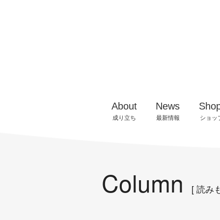
アルカンヴィーニ
千曲川ワインバレー構想
お知らせ
ワイ
千曲川ワインアカデミー
ワイングロワーズ
ブド
About
News
Sho
アルカンヴィーニュ
イベント情報
でき
成り立ち
最新情報
ショッ
Column
[ 読みも