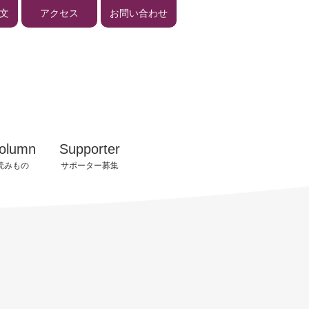
文
アクセス
お問い合わせ
告
入会手続きのご案内
の歩み
入会お申し込みフォーム
イザー
サポーター会員様へ
olumn
Supporter
ビジネスサロン報告
読みもの
サポーター募集