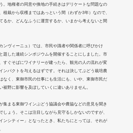
う。地権者の同意や換地の手続きはデリケートな問題なの
、植栽から収穫まではあっという間（わずか3年）なので、
てるか、どんなふうに運営するか、いまから考えないと間
カンヴィーニュ）では、市民や識者や関係者に呼びかけ
と題した連続シンポジウムを開催することにしました。市
、すぐそばにワイナリーが建ったら、観光の人の流れが変
インパクトを与えるはずです。それは決してぶどう栽培農
はなく、東御市民の仕事にも生活にも、いや、東御市民だ
い裾野に影響を及ぼしていくに違いありません。
が集まる東御ワインぶどう協議会や農協などの意見を聞き
でしょう。そこは注目しながら見守るしかないのですが、
インシティー」となったとき、私たちにとっては、それが
。