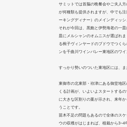
サミットでは首脳の晩餐会やご夫人方
が何種類も提供されますが、中でも注
ーキングディナー）のメインディッシ
それが今回は、黒鮑と伊勢海老の一皿
皿にメルシャンのオムニスが選ばれま
る椀子ヴィンヤードのブドウでつくら
ンを千曲川ワインバレー東地区のワイ
すっかり勢いのついた東地区には、ま
東御市の北東部・祢津にある御堂地区
くる計画が、いよいよスタートするの
に大きな区割りの案が示され、来年か
うことです。
苗木不足の問題もあるので全体のスケ
ウの収穫がはじまれば、植栽から3~