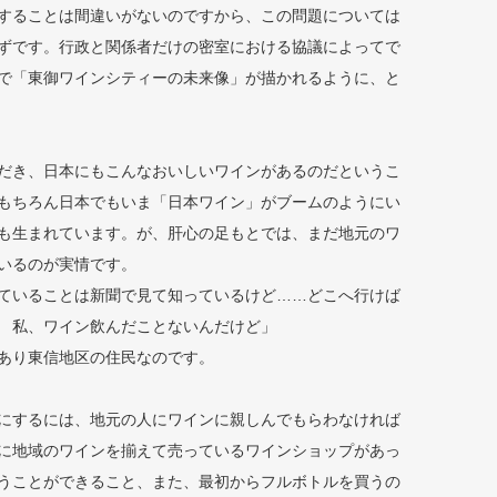
することは間違いがないのですから、この問題については
ずです。行政と関係者だけの密室における協議によってで
で「東御ワインシティーの未来像」が描かれるように、と
だき、日本にもこんなおいしいワインがあるのだというこ
もちろん日本でもいま「日本ワイン」がブームのようにい
も生まれています。が、肝心の足もとでは、まだ地元のワ
いるのが実情です。
ていることは新聞で見て知っているけど……どこへ行けば
 私、ワイン飲んだことないんだけど」
あり東信地区の住民なのです。
にするには、地元の人にワインに親しんでもらわなければ
に地域のワインを揃えて売っているワインショップがあっ
うことができること、また、最初からフルボトルを買うの