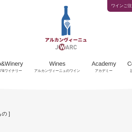
ワインご注
カリキュラム
ワインリスト
アカデミー活動報
ュから
アルカンヴィーニュの
アカデミー卒業生
ナリー
ワインお取扱店
情報
アカデミーアドバ
ウからワインが
お問い合わせ及び
p&Winery
Wines
Academy
C
るまで
ご注文について
受講者自己紹介
プ&ワイナリー
アルカンヴィーニュのワイン
アカデミー
の ]