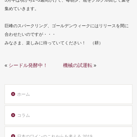
3月半ば頃から2~3週間かけて、毎朝夕、瓶をクルクル回して澱を
集めていきます。
巨峰のスパークリング、ゴールデンウィークにはリリースを間に
合わせたいのですが・・・
みなさま、楽しみに待っていてください！ （耕）
«
シードル発酵中！
機械の試運転
»
ホーム
コラム
日本のワインのこれからを考える 2019